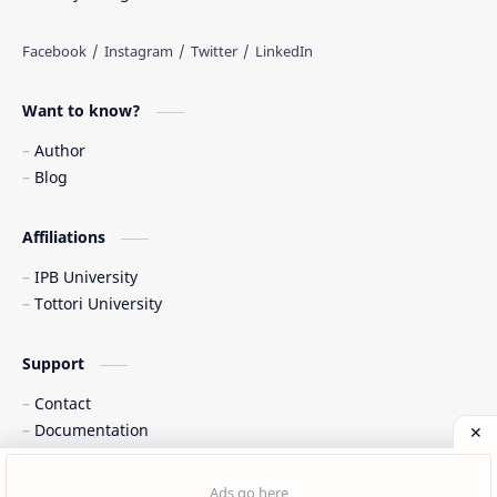
Want to know?
Author
Blog
Affiliations
IPB University
Tottori University
Support
Contact
Documentation
©
2026
‧
Danang D. Cahyadi
. All rights reserved.